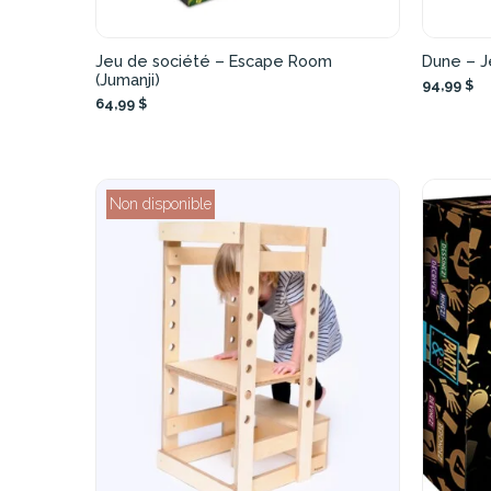
Jeu de société – Escape Room
Dune – J
(Jumanji)
94,99 $
64,99 $
Non disponible