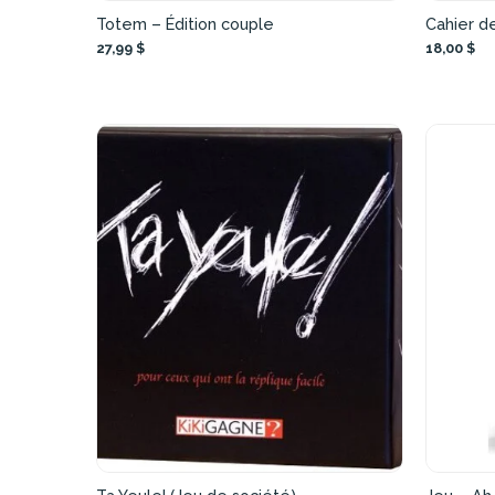
Totem – Édition couple
Cahier d
27,99 $
18,00 $