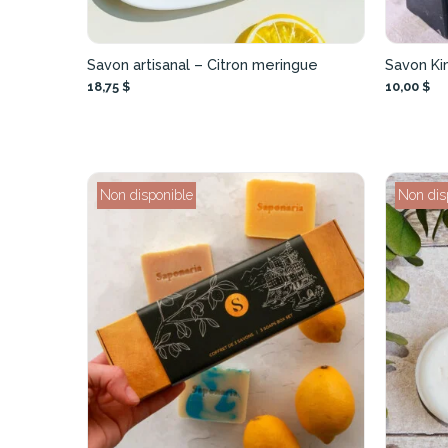
Savon artisanal – Citron meringue
Savon Ki
18,75 $
10,00 $
Non disponible
Non dis