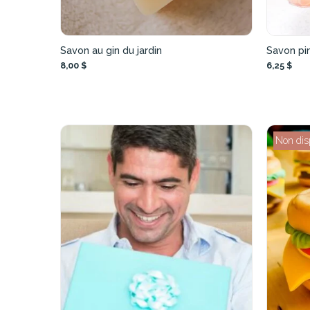
Savon au gin du jardin
Savon pi
8,00 $
6,25 $
Non dis