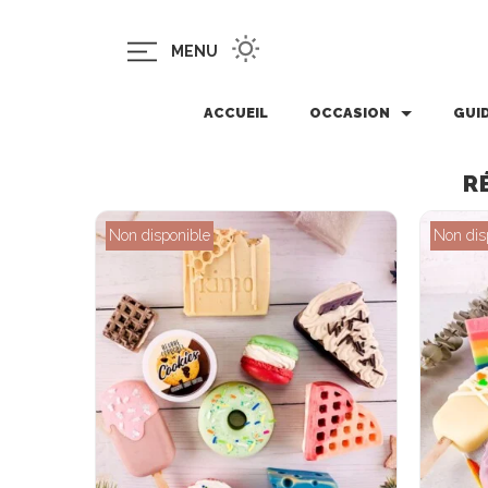
MENU
ACCUEIL
OCCASION
GUI
R
Non disponible
Non dis