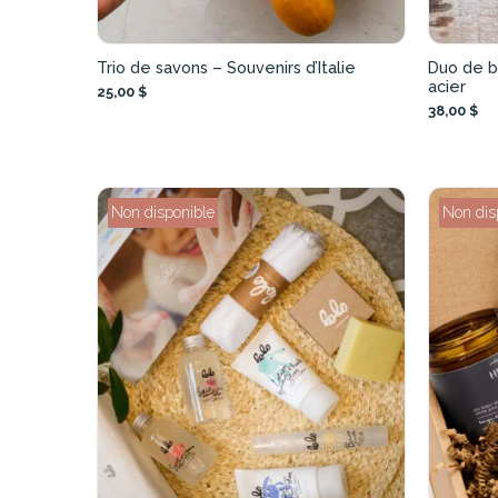
Trio de savons – Souvenirs d’Italie
Duo de b
acier
25,00 $
38,00 $
Non disponible
Non dis