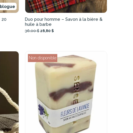
 blogue
 20
Duo pour homme – Savon à la bière &
huile à barbe
36,00 $
28,80 $
Non disponible