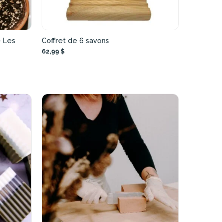
– Les
Coffret de 6 savons
62,99 $