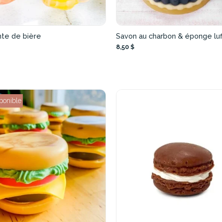
nte de bière
Savon au charbon & éponge luf
8,50 $
ponible