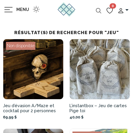
0
MENU
RÉSULTAT(S) DE RECHERCHE POUR "JEU"
Non disponible
Jeu d’évasion A/Maze et
L’instantbox – Jeu de cartes
cocktail pour 2 personnes
Pige toi
69,99 $
40,00 $