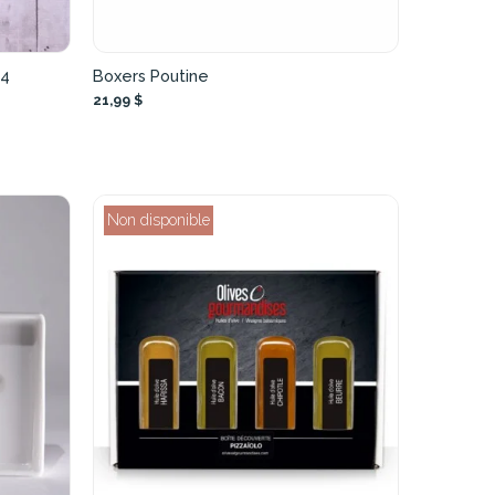
 4
Boxers Poutine
21,99 $
Non disponible