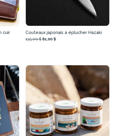
 cuir
Couteaux japonais à éplucher Hazaki
135,00 $
81,00 $