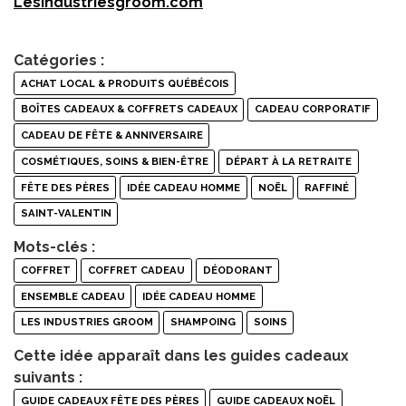
Lesindustriesgroom.com
Catégories :
ACHAT LOCAL & PRODUITS QUÉBÉCOIS
BOÎTES CADEAUX & COFFRETS CADEAUX
CADEAU CORPORATIF
CADEAU DE FÊTE & ANNIVERSAIRE
COSMÉTIQUES, SOINS & BIEN-ÊTRE
DÉPART À LA RETRAITE
FÊTE DES PÈRES
IDÉE CADEAU HOMME
NOËL
RAFFINÉ
SAINT-VALENTIN
Mots-clés :
COFFRET
COFFRET CADEAU
DÉODORANT
ENSEMBLE CADEAU
IDÉE CADEAU HOMME
LES INDUSTRIES GROOM
SHAMPOING
SOINS
Cette idée apparaît dans les guides cadeaux
suivants :
GUIDE CADEAUX FÊTE DES PÈRES
GUIDE CADEAUX NOËL