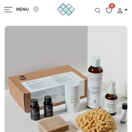
0
MENU