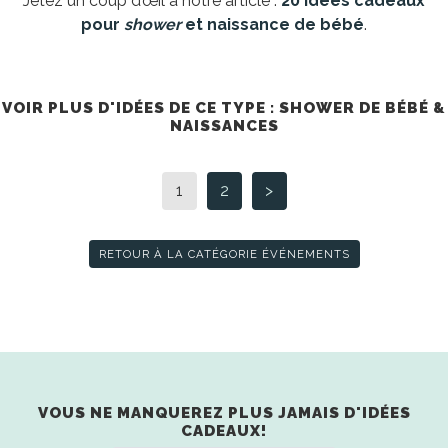
Jetez un coup d’œil à notre article :
20 idées cadeaux
pour
shower
et naissance de bébé
.
VOIR PLUS D'IDÉES DE CE TYPE : SHOWER DE BÉBÉ &
NAISSANCES
1
2
>
RETOUR À LA CATÉGORIE ÉVÉNEMENTS
VOUS NE MANQUEREZ PLUS JAMAIS D'IDÉES
CADEAUX!