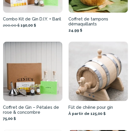
Combo Kit de Gin D.I.Y. + Baril
Coffret de tampons
démaquillants
200,00 $
190,00 $
24,99 $
Coffret de Gin – Pétales de
Fût de chêne pour gin
rose & concombre
À partir de 125,00 $
75,00 $