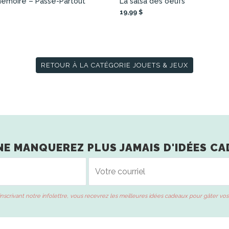
émoire – Passe-Partout
La salsa des oeufs
19,99 $
RETOUR À LA CATÉGORIE JOUETS & JEUX
NE MANQUEREZ PLUS JAMAIS D'IDÉES CA
inscrivant notre infolettre, vous recevrez les meilleures idées cadeaux pour gâter vos