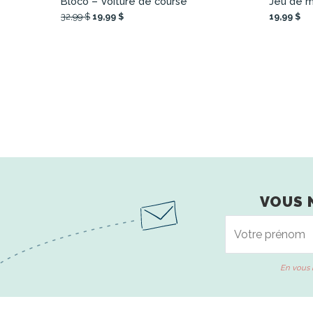
Bloco – Voiture de course
Jeu de m
32,99 $
19,99 $
19,99 $
VOUS 
En vous 