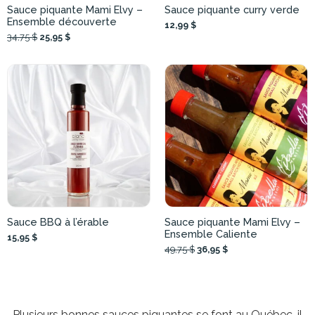
Sauce piquante Mami Elvy –
Sauce piquante curry verde
Ensemble découverte
12,99 $
34,75 $
25,95 $
Sauce BBQ à l’érable
Sauce piquante Mami Elvy –
Ensemble Caliente
15,95 $
49,75 $
36,95 $
Plusieurs bonnes sauces piquantes se font au Québec, il