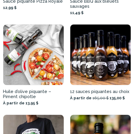
Sauce piquante Pizza Royale
Sauce BBQ aux bleuets
sauvages
12,99 $
11,49 $
Huile d’olive piquante –
12 sauces piquantes au choix
Piment chipotle
À partir de
165,00 $
135,00 $
À partir de 13,95 $