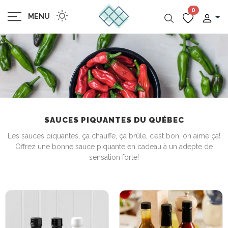
0
MENU
SAUCES PIQUANTES DU QUÉBEC
Les sauces piquantes, ça chauffe, ça brûle, c’est bon, on aime ça!
Offrez une bonne sauce piquante en cadeau à un adepte de
sensation forte!