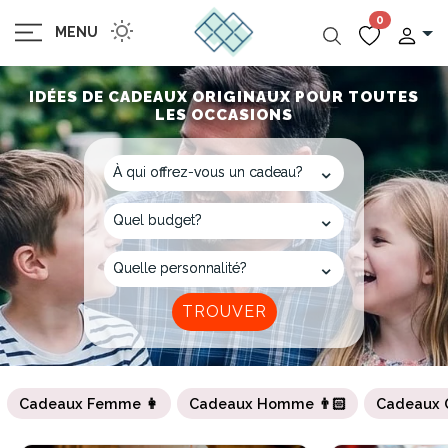
0
MENU
IDÉES DE CADEAUX ORIGINAUX POUR TOUTES
LES OCCASIONS
Cadeaux Femme 👩
Cadeaux Homme 👨🏻
Cadeaux 