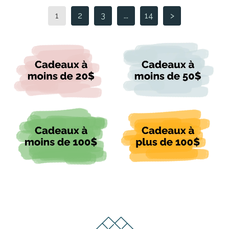
1
2
3
...
14
>