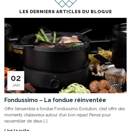
LES DERNIERS ARTICLES DU BLOGUE
02
JAN
Fondussimo – La fondue réinventée
Offrir l’ensemble à fondue Fondussimo Evolution, c’est offrir des
moments chaleureux autour d’un bon repas! Pensé pour
rassembler de deux […]
Lire la suite