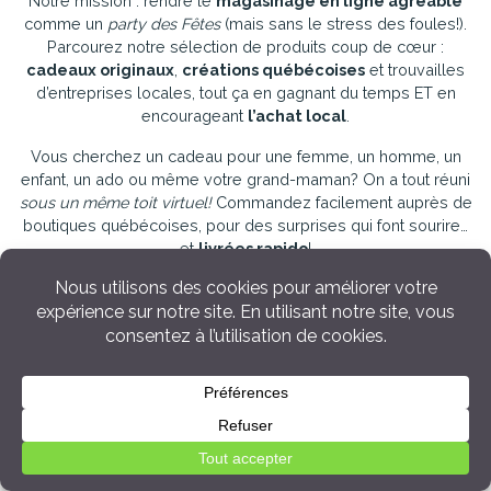
Notre mission : rendre le
magasinage en ligne agréable
comme un
party des Fêtes
(mais sans le stress des foules!).
Parcourez notre sélection de produits coup de cœur :
cadeaux originaux
,
créations québécoises
et trouvailles
d’entreprises locales, tout ça en gagnant du temps ET en
encourageant
l’achat local
.
Vous cherchez un cadeau pour une femme, un homme, un
enfant, un ado ou même votre grand-maman? On a tout réuni
sous un même toit virtuel!
Commandez facilement auprès de
boutiques québécoises, pour des surprises qui font sourire…
et
livrées rapido
!
Toujours en panne d’idées, besoin d'inspiration? Ne vous
inquiétez pas, c’est notre spécialité! Découvrez quelques-uns
de nos guides et sélections juste ici :
👶
Cadeaux de Shower & Naissance de bébé
💍
Cadeau de mariage & nouveaux mariés
🩷
20 cadeaux pour une meilleure amie
🤰
Cadeaux pour une nouvelle maman
💕
20 idées pour une grand-maman
🕊️
Deuil & Condoléances