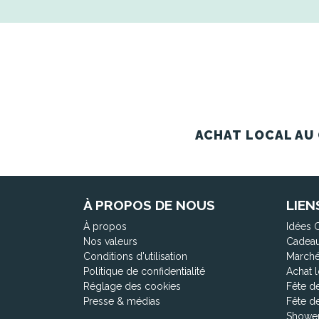
ACHAT LOCAL AU 
À PROPOS DE NOUS
LIEN
À propos
Idées 
Nos valeurs
Cadeau
Conditions d'utilisation
Marché
Politique de confidentialité
Achat l
Réglage des cookies
Fête d
Presse & médias
Fête d
Shower