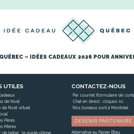
QUÉBEC – IDÉES CADEAUX 2026 POUR ANNIVE
S UTILES
CONTACTEZ-NOUS
Cadeaux
Par courriel (formulaire de cont
x de Noël
Chat en direct :
cliquez-ici
 de Noël virtuel
Nos bureaux sont à Montréal
ocal
es Pères
DEVENIR PARTENAIRE
es Mères
Alternative au Panier Bleu
 de bébé : le guide ultime