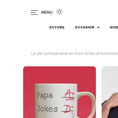
MENU
ACCUEIL
OCCASION
GUI
Le p’tit comique aime les trucs drôles et humoris