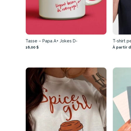
Tasse – Papa A+ Jokes D-
T-shirt p
16,00 $
À partir 