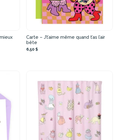
 mieux
Carte – J’t’aime même quand t’as l’air
bête
6,50 $