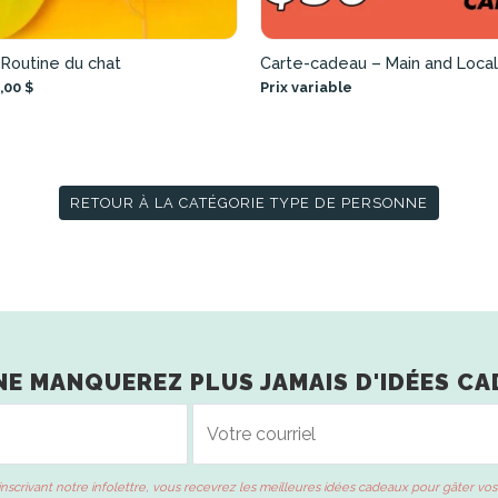
 Routine du chat
Carte-cadeau – Main and Local
,00 $
Prix variable
RETOUR À LA CATÉGORIE TYPE DE PERSONNE
NE MANQUEREZ PLUS JAMAIS D'IDÉES CA
inscrivant notre infolettre, vous recevrez les meilleures idées cadeaux pour gâter vos