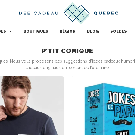
DES
BOUTIQUES
RÉGION
BLOG
SOLDES
P’TIT COMIQUE
tiques. Nous vous proposons des suggestions d’idées cadeaux humorist
cadeaux originaux qui sortent de l’ordinaire.