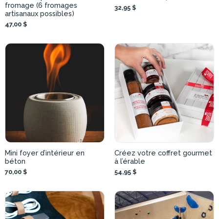
fromage (6 fromages
32,95 $
artisanaux possibles)
47,00 $
Mini foyer d’intérieur en
Créez votre coffret gourmet
béton
à l’érable
70,00 $
54,95 $