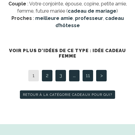
Couple
: Votre conjointe, épouse, copine, petite amie,
femme, future mariée (
cadeau de mariage
)
Proches
:
meilleure amie
,
professeur
,
cadeau
d’hôtesse
VOIR PLUS D'IDÉES DE CE TYPE : IDÉE CADEAU
FEMME
1
2
3
...
11
>
RETOUR À LA CATÉGORIE CADEAUX POUR QUI?