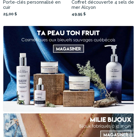
Porte-clés personnalisé en
Coffret découverte 4 sels de
cuir
mer Alcyon
25,00 $
49,95 $