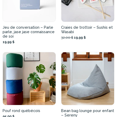
Jeu de conversation – Parle
Craies de trottoir – Sushis et
parle, jase jase connaissance
Wasabi
de soi
32,00 $
19,99 $
19,99 $
Pouf rond québécois
Bean bag lounge pour enfant
– Sereny
95,00 $