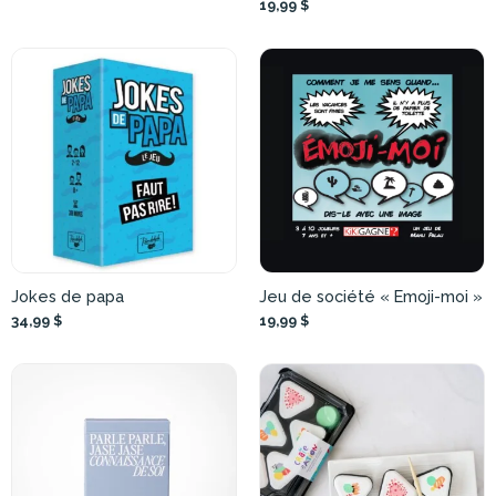
19,99 $
Jokes de papa
Jeu de société « Emoji-moi »
34,99 $
19,99 $