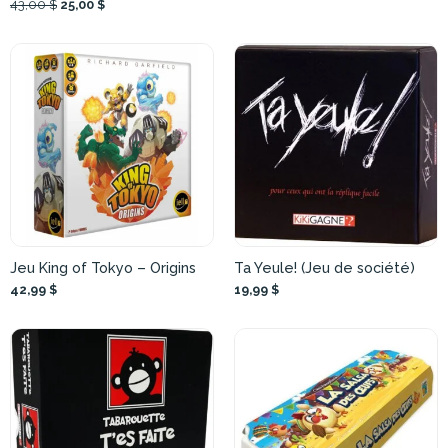
43,00 $
25,00 $
Jeu King of Tokyo – Origins
Ta Yeule! (Jeu de société)
42,99 $
19,99 $