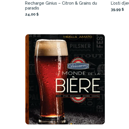
Recharge Ginius – Citron & Grains du
L’osti d’j
paradis
39,99 $
24,00 $