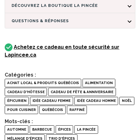
DÉCOUVREZ LA BOUTIQUE LA PINCÉE
QUESTIONS & RÉPONSES
Achetez ce cadeau en toute sécurité sur
Lapincee.ca
Catégories :
ACHAT LOCAL & PRODUITS QUÉBÉCOIS
ALIMENTATION
CADEAU D'HÔTESSE
CADEAU DE FÊTE & ANNIVERSAIRE
ÉPICURIEN
IDÉE CADEAU FEMME
IDÉE CADEAU HOMME
NOËL
POUR CUISINER
QUÉBÉCOIS
RAFFINÉ
Mots-clés :
AUTOMNE
BARBECUE
ÉPICES
LA PINCÉE
MÉLANGE D'ÉPICES
TRIO D'ÉPICES