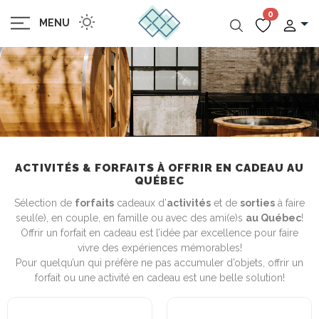
0
MENU
ACTIVITÉS & FORFAITS À OFFRIR EN CADEAU AU
QUÉBEC
Sélection de
forfaits
cadeaux d’
activités
et de
sorties
à faire
seul(e), en couple, en famille ou avec des ami(e)s
au Québec
!
Offrir un forfait en cadeau est l’idée par excellence pour faire
vivre des expériences mémorables!
Pour quelqu’un qui préfère ne pas accumuler d’objets, offrir un
forfait ou une activité en cadeau est une belle solution!