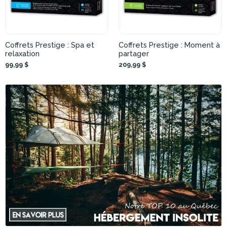
Coffrets Prestige : Spa et
Coffrets Prestige : Moment à
relaxation
partager
99,99 $
209,99 $