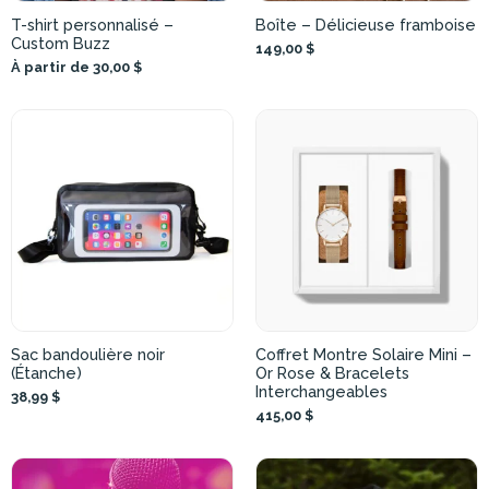
T-shirt personnalisé –
Boîte – Délicieuse framboise
Custom Buzz
149,00 $
À partir de 30,00 $
Sac bandoulière noir
Coffret Montre Solaire Mini –
(Étanche)
Or Rose & Bracelets
Interchangeables
38,99 $
415,00 $