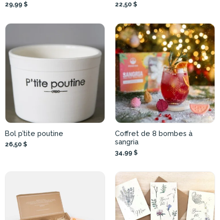
29,99 $
22,50 $
Bol p’tite poutine
Coffret de 8 bombes à
sangria
26,50 $
34,99 $