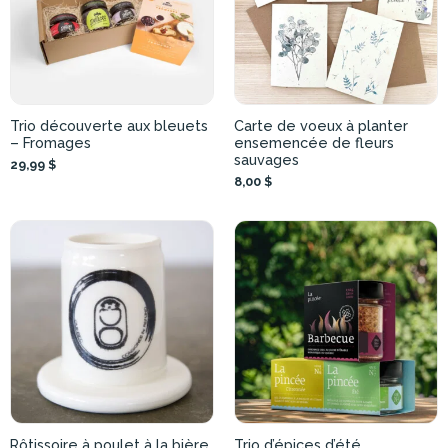
Trio découverte aux bleuets
Carte de voeux à planter
– Fromages
ensemencée de fleurs
sauvages
29,99 $
8,00 $
Rôtissoire à poulet à la bière
Trio d’épices d’été