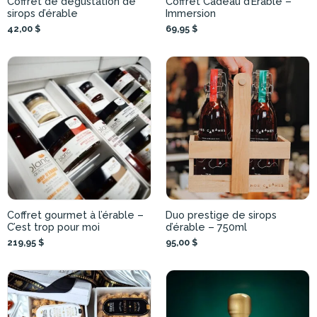
Coffret de dégustation de
Coffret Cadeau d’Érable –
sirops d’érable
Immersion
42,00 $
69,95 $
Coffret gourmet à l’érable –
Duo prestige de sirops
C’est trop pour moi
d’érable – 750ml
219,95 $
95,00 $