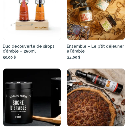
Duo découverte de sirops
Ensemble – Le p’tit déjeuner
d’érable – 250ml
à l’érable
50,00 $
24,00 $