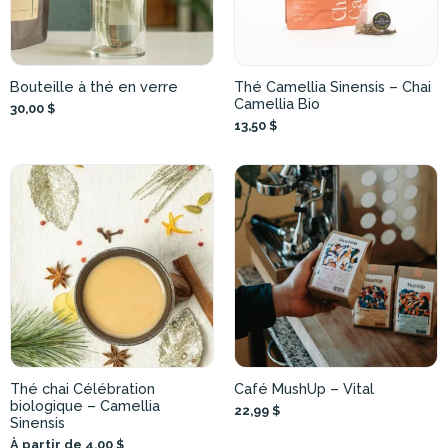
Bouteille à thé en verre
Thé Camellia Sinensis – Chai
Camellia Bio
30,00 $
13,50 $
Thé chai Célébration
Café MushUp – Vital
biologique – Camellia
22,99 $
Sinensis
À partir de 4,00 $