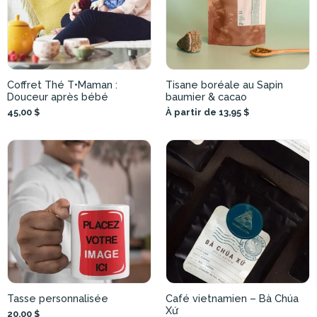
Coffret Thé T•Maman :
Tisane boréale au Sapin
Douceur après bébé
baumier & cacao
45,00 $
À partir de 13,95 $
Tasse personnalisée
Café vietnamien – Bà Chúa
Xứ
20,00 $