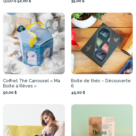
59,90 $
52,00 $
35,00 $
Coffret Thé Carrousel « Ma
Boîte de thés – Découverte
Boîte à Rêves »
6
50,00 $
45,00 $