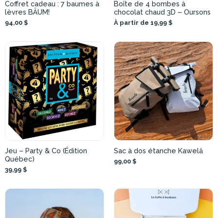
Coffret cadeau : 7 baumes à
Boîte de 4 bombes à
lèvres BÄUM!
chocolat chaud 3D – Oursons
94,00 $
À partir de 19,99 $
Jeu – Party & Co (Édition
Sac à dos étanche Kawelä
Québec)
99,00 $
39,99 $