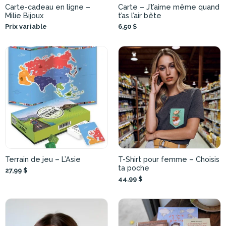
Carte-cadeau en ligne –
Carte – J’t’aime même quand
Milie Bijoux
t’as l’air bête
Prix variable
6,50 $
Terrain de jeu – L’Asie
T-Shirt pour femme – Choisis
ta poche
27,99 $
44,99 $