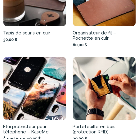
Tapis de souris en cuir
Organisateur de fil –
Pochette en cuir
30,00 $
60,00 $
Étui protecteur pour
Portefeuille en bois
téléphone – KaseMe
(protection RFID)
À partir de 49,95 $
29,00 $