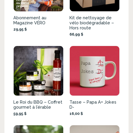
Abonnement au
Kit de nettoyage de
Magazine VÉRO
vélo biodégradable –
Hors route
29,95 $
66,99 $
Le Roi du BBQ – Coffret
Tasse – Papa A+ Jokes
gourmet à l’érable
D-
59,95 $
16,00 $