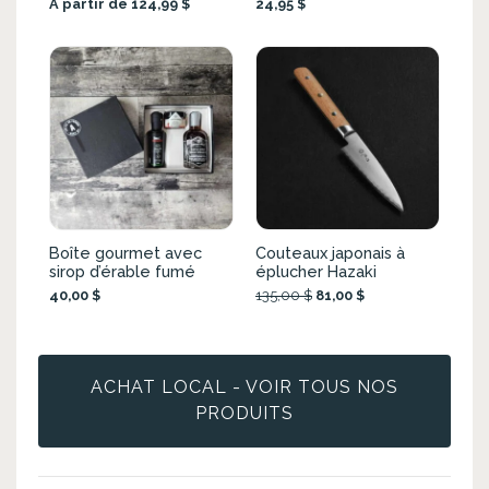
À partir de 124,99 $
24,95 $
Boîte gourmet avec
Couteaux japonais à
sirop d’érable fumé
éplucher Hazaki
40,00 $
135,00 $
81,00 $
ACHAT LOCAL - VOIR TOUS NOS
PRODUITS