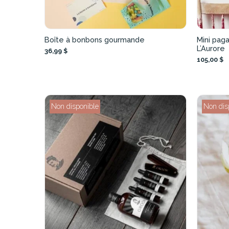
Boîte à bonbons gourmande
Mini pag
L’Aurore
36,99 $
105,00 $
Non disponible
Non dis