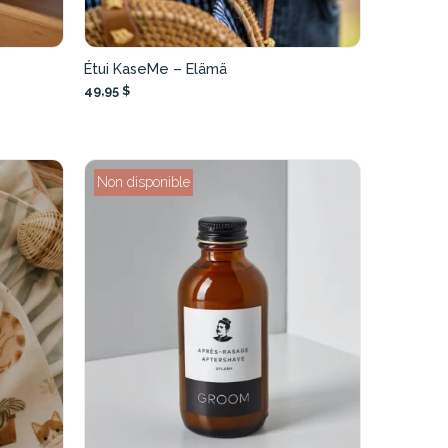
Étui KaseMe – Elämä
49,95 $
Non disponible