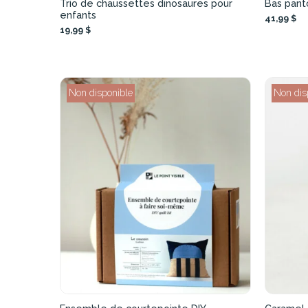
Trio de chaussettes dinosaures pour
Bas pant
enfants
41,99 $
19,99 $
Non disponible
Non dis