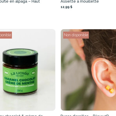
oufle en alpaga – Haut
Assiette à mouillette
12,99 $
ponible
Non disponible