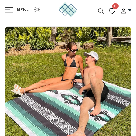
0
MENU