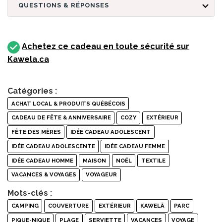
QUESTIONS & RÉPONSES
Achetez ce cadeau en toute sécurité sur
Kawela.ca
Catégories :
ACHAT LOCAL & PRODUITS QUÉBÉCOIS
CADEAU DE FÊTE & ANNIVERSAIRE
COZY
EXTÉRIEUR
FÊTE DES MÈRES
IDÉE CADEAU ADOLESCENT
IDÉE CADEAU ADOLESCENTE
IDÉE CADEAU FEMME
IDÉE CADEAU HOMME
MAISON
NOËL
TEXTILE
VACANCES & VOYAGES
VOYAGEUR
Mots-clés :
CAMPING
COUVERTURE
EXTÉRIEUR
KAWELÄ
PARC
PIQUE-NIQUE
PLAGE
SERVIETTE
VACANCES
VOYAGE