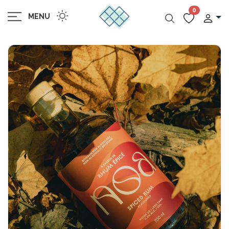
0
MENU