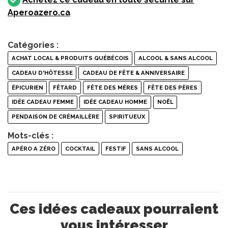
Aperoazero.ca
Catégories :
ACHAT LOCAL & PRODUITS QUÉBÉCOIS
ALCOOL & SANS ALCOOL
CADEAU D'HÔTESSE
CADEAU DE FÊTE & ANNIVERSAIRE
ÉPICURIEN
FÊTARD
FÊTE DES MÈRES
FÊTE DES PÈRES
IDÉE CADEAU FEMME
IDÉE CADEAU HOMME
NOËL
PENDAISON DE CRÉMAILLÈRE
SPIRITUEUX
Mots-clés :
APÉRO A ZÉRO
COCKTAIL
FESTIF
SANS ALCOOL
Ces idées cadeaux pourraient
vous intéresser