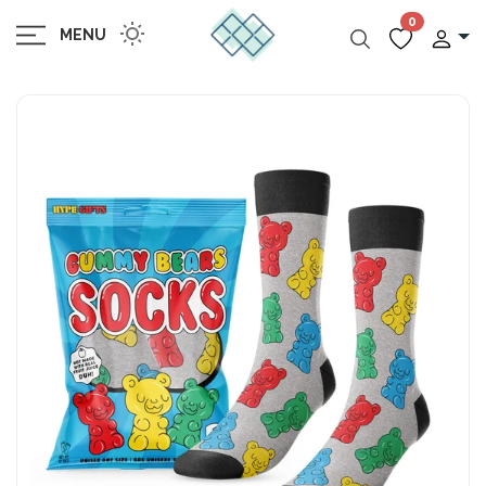
0
MENU