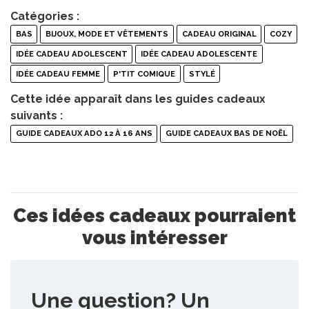
Catégories :
BAS
BIJOUX, MODE ET VÊTEMENTS
CADEAU ORIGINAL
COZY
IDÉE CADEAU ADOLESCENT
IDÉE CADEAU ADOLESCENTE
IDÉE CADEAU FEMME
P'TIT COMIQUE
STYLÉ
Cette idée apparaît dans les guides cadeaux
suivants :
GUIDE CADEAUX ADO 12 À 16 ANS
GUIDE CADEAUX BAS DE NOËL
Ces idées cadeaux pourraient
vous intéresser
Une question? Un