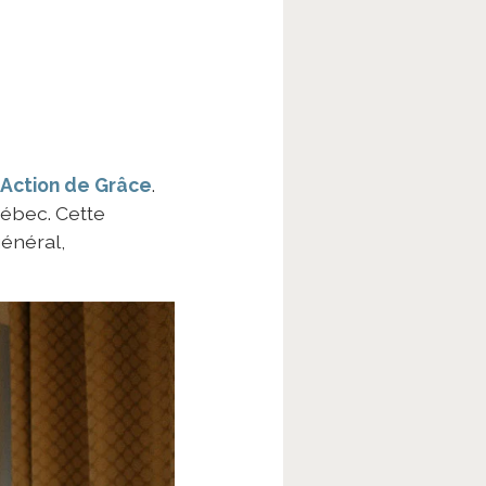
Action de Grâce
.
uébec. Cette
général,