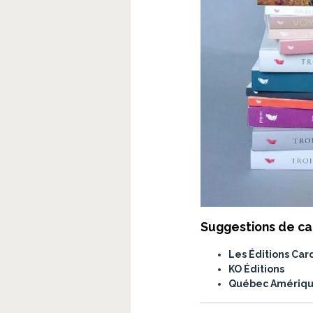
Suggestions de c
Les Éditions Car
KO Éditions
Québec Amériq