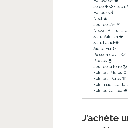
Halloween 🎃
Je déPENSE local 
Hanoukka🕯️
Noël 🎄
Jour de l’An 🎆
Nouvel An Lunaire
Saint-Valentin ❤️
Saint Patrick🍀
Aïd el-Fitr ☪️
Poisson d’avril 🐟
Pâques 🐣
Jour de la terre 🌎
Fête des Mères 🌷
Fête des Pères 👔
Fête nationale du
Fête du Canada 🍁
J’achète u