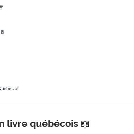
💙
 🧧
 Québec 🎉
n livre québécois
📖