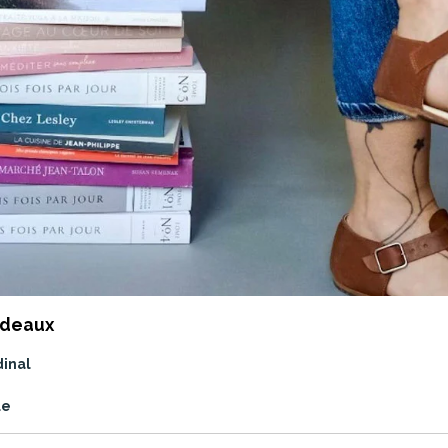
adeaux
dinal
ue