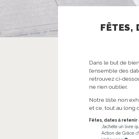
FÊTES, 
Dans le but de bie
l’ensemble des date
retrouvez ci-dessou
ne rien oublier.
Notre liste non ex
et ce, tout au long 
Fêtes, dates à retenir 
J’achète un livre 
Action de Grâce 