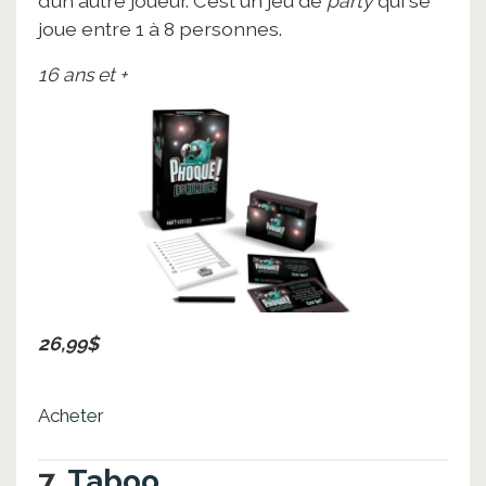
d’un autre joueur. C’est un jeu de
party
qui se
joue entre 1 à 8 personnes.
16 ans et +
26,99$
Acheter
7.
Taboo