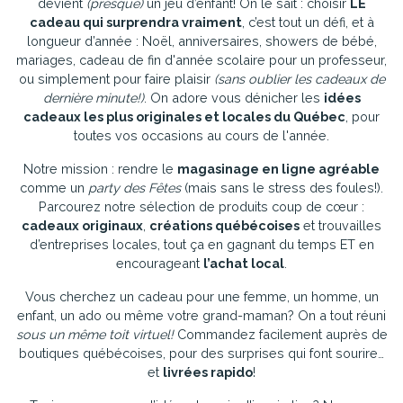
devient
(presque)
un jeu d’enfant! On le sait : choisir
LE
cadeau qui surprendra vraiment
, c’est tout un défi, et à
longueur d’année : Noël, anniversaires, showers de bébé,
mariages, cadeau de fin d'année scolaire pour un professeur,
ou simplement pour faire plaisir
(sans oublier les cadeaux de
dernière minute!)
. On adore vous dénicher les
idées
cadeaux les plus originales et locales du Québec
, pour
toutes vos occasions au cours de l'année.
Notre mission : rendre le
magasinage en ligne agréable
comme un
party des Fêtes
(mais sans le stress des foules!).
Parcourez notre sélection de produits coup de cœur :
cadeaux originaux
,
créations québécoises
et trouvailles
d’entreprises locales, tout ça en gagnant du temps ET en
encourageant
l’achat local
.
Vous cherchez un cadeau pour une femme, un homme, un
enfant, un ado ou même votre grand-maman? On a tout réuni
sous un même toit virtuel!
Commandez facilement auprès de
boutiques québécoises, pour des surprises qui font sourire…
et
livrées rapido
!