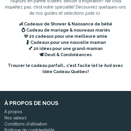
Toujours en panne d’idées, besoin d'inspiration? Ne vous
inquiétez pas, c’est notre spécialité! Découvrez quelques-uns
de nos guides et sélections juste ici :
👶
Cadeaux de Shower & Naissance de bébé
💍
Cadeau de mariage & nouveaux mariés
🩷
20 cadeaux pour une meilleure amie
🤰
Cadeaux pour une nouvelle maman
💕
20 idées pour une grand-maman
🕊️
Deuil & Condoléances
Trouver le cadeau parfait… c’est facile (et le
fun
) avec
Idée Cadeau Québec!
À PROPOS DE NOUS
À propos
Nos valeurs
Conditions d'utilisation
Politique de confidentialité