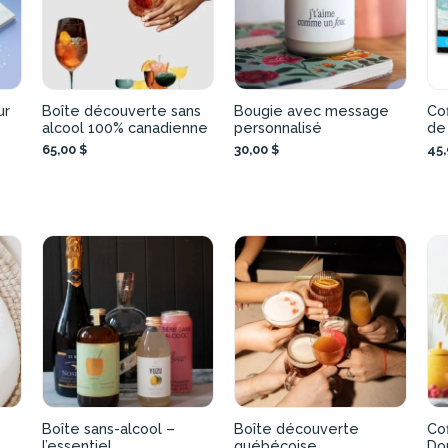
ur
Boîte découverte sans
Bougie avec message
Cof
alcool 100% canadienne
personnalisé
de
65,00 $
30,00 $
45,
e
Boîte sans-alcool –
Boîte découverte
Co
l’essentiel
québécoise
Do