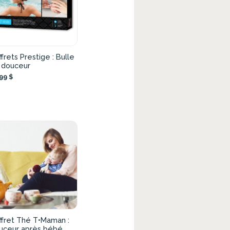
frets Prestige : Bulle
 douceur
99 $
ffret Thé T•Maman :
uceur après bébé