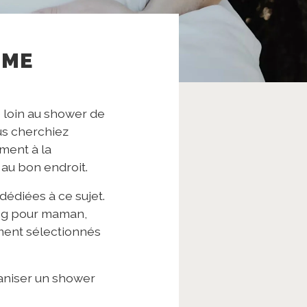
IME
 loin au shower de
us cherchiez
ment à la
au bon endroit.
dédiées à ce sujet.
log pour maman,
ment sélectionnés
aniser un shower