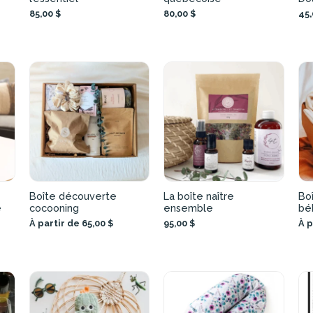
85,00 $
80,00 $
45,
é
Boîte découverte
La boîte naître
Boî
e
cocooning
ensemble
bé
À partir de 65,00 $
95,00 $
À p