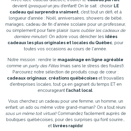
devient
(presque)
un jeu d’enfant! On le sait : choisir
LE
cadeau qui surprendra vraiment
, c’est tout un défi, et à
longueur d’année : Noël, anniversaires, showers de bébé,
mariages, cadeau de fin d'année scolaire pour un professeur,
ou simplement pour faire plaisir
(sans oublier les cadeaux de
dernière minute!)
. On adore vous dénicher les
idées
cadeaux les plus originales et locales du Québec
, pour
toutes vos occasions au cours de l'année.
Notre mission : rendre le
magasinage en ligne agréable
comme un
party des Fêtes
(mais sans le stress des foules!).
Parcourez notre sélection de produits coup de cœur :
cadeaux originaux
,
créations québécoises
et trouvailles
d’entreprises locales, tout ça en gagnant du temps ET en
encourageant
l’achat local
.
Vous cherchez un cadeau pour une femme, un homme, un
enfant, un ado ou même votre grand-maman? On a tout réuni
sous un même toit virtuel!
Commandez facilement auprès de
boutiques québécoises, pour des surprises qui font sourire…
et
livrées rapido
!