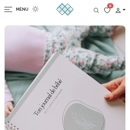
0
MENU