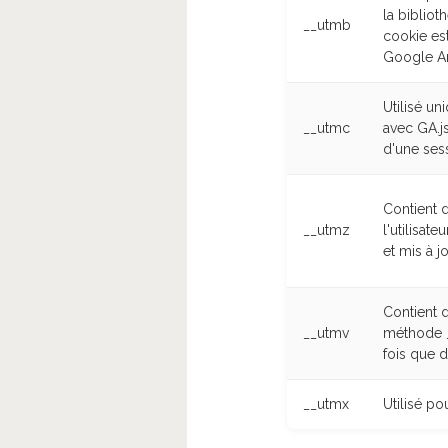
la bibliot
__utmb
cookie es
Google An
Utilisé u
__utmc
avec GA.js
d'une ses
Contient d
__utmz
l'utilisat
et mis à 
Contient 
__utmv
méthode _
fois que 
__utmx
Utilisé po