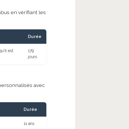
us en vérifiant les
Durée
'il est
179
jours
personnalisés avec
Durée
11 ans