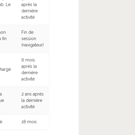
mb. Le
après la
dernière
activité
non
Fin de
 fin
session
(navigateur)
6 mois
après la
chargé
dernière
activité
a
2 ans après
ue
la dernière
activité
é.
18 mois