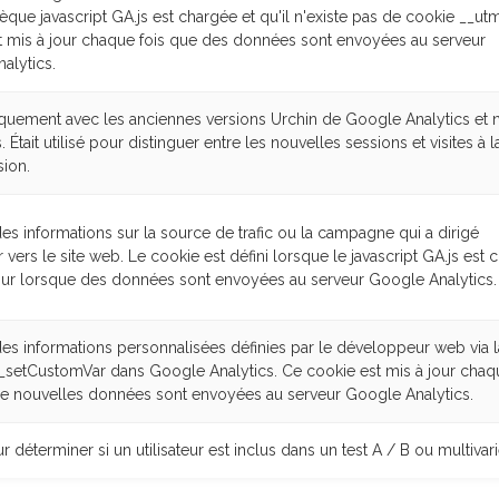
hèque javascript GA.js est chargée et qu'il n'existe pas de cookie __ut
t mis à jour chaque fois que des données sont envoyées au serveur
alytics.
niquement avec les anciennes versions Urchin de Google Analytics et 
. Était utilisé pour distinguer entre les nouvelles sessions et visites à la
sion.
es informations sur la source de trafic ou la campagne qui a dirigé
eur vers le site web. Le cookie est défini lorsque le javascript GA.js est 
jour lorsque des données sont envoyées au serveur Google Analytics.
des informations personnalisées définies par le développeur web via l
setCustomVar dans Google Analytics. Ce cookie est mis à jour chaq
de nouvelles données sont envoyées au serveur Google Analytics.
ur déterminer si un utilisateur est inclus dans un test A / B ou multivari