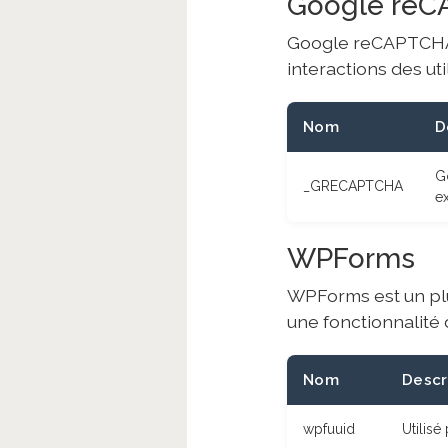
Google re
Google reCAPTCHA a
interactions des uti
Nom
D
G
_GRECAPTCHA
ex
WPForms
WPForms est un plu
une fonctionnalité 
Nom
Descr
wpfuuid
Utilisé