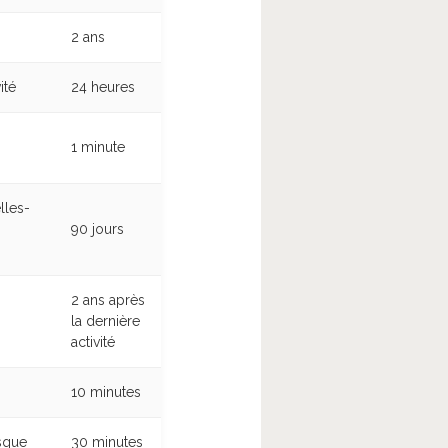
2 ans
ité
24 heures
1 minute
lles-
90 jours
2 ans après
la dernière
activité
10 minutes
rsque
30 minutes