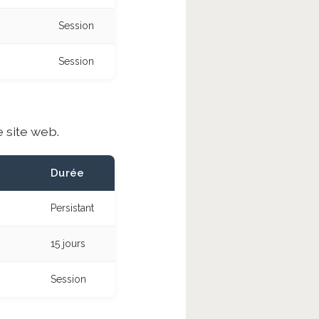
Session
Session
e site web.
Durée
Persistant
15 jours
Session