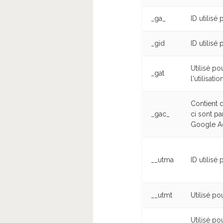
_ga_
ID utilisé 
_gid
ID utilisé
Utilisé p
_gat
l'utilisa
Contient d
_gac_
ci sont p
Google Ad
__utma
ID utilisé 
__utmt
Utilisé p
Utilisé po