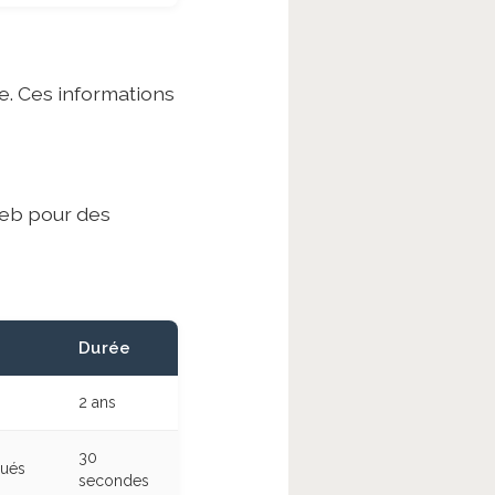
e. Ces informations
 web pour des
Durée
2 ans
30
qués
secondes