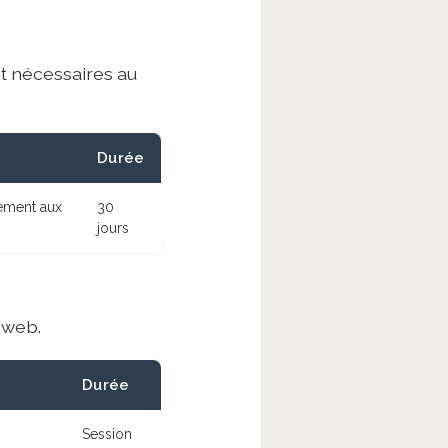
nt nécessaires au
Durée
tement aux
30
jours
 web.
Durée
Session