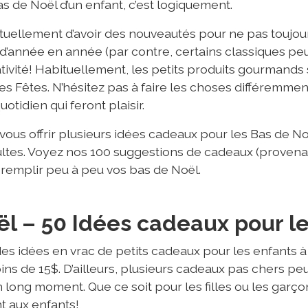
s de Noël d’un enfant, c’est logiquement.
ituellement d’avoir des nouveautés pour ne pas toujo
r d’année en année (par contre, certains classiques peu
tivité! Habituellement, les petits produits gourmands
es Fêtes. N’hésitez pas à faire les choses différemment 
uotidien qui feront plaisir.
us offrir plusieurs idées cadeaux pour les Bas de Noë
ultes. Voyez nos 100 suggestions de cadeaux (provena
remplir peu à peu vos bas de Noël.
l – 50 Idées cadeaux pour l
des idées en vrac de petits cadeaux pour les enfants à
ns de 15$. D’ailleurs, plusieurs cadeaux pas chers p
long moment. Que ce soit pour les filles ou les garço
t aux enfants!