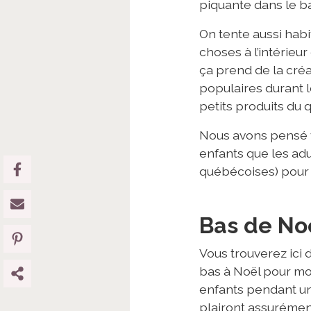
piquante dans le ba
On tente aussi hab
choses à l’intérieu
ça prend de la créa
populaires durant l
petits produits du q
Nous avons pensé vo
enfants que les ad
québécoises) pour 
Bas de Noë
Vous trouverez ici 
bas à Noël pour moi
enfants pendant un 
plairont assurémen