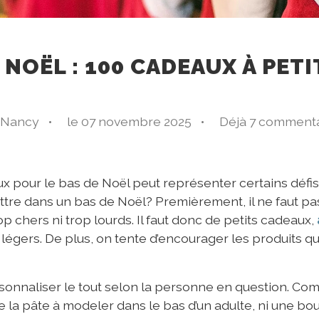
 NOËL : 100 CADEAUX À PETI
 Nancy •
le 07 novembre 2025 •
Déjà 7 commenta
x pour le bas de Noël peut représenter certains défis
re dans un bas de Noël? Premièrement, il ne faut pas
op chers ni trop lourds. Il faut donc de petits cadeaux,
légers. De plus, on tente d’encourager les produits q
rsonnaliser le tout selon la personne en question. C
 la pâte à modeler dans le bas d’un adulte, ni une bou