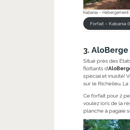
Kabania – Hébergement 
Forfait – Kabania (
3.
AloBerge
Situé près des État
flottants d’
AloBerg
spécial et inusité!
sur le Richelieu. La 
Ce forfait pour 2 p
voulez lors de la r
planche à pagaie se