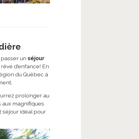
dière
ù passer un
séjour
 rêve d’enfance! En
région du Québec à
ment.
ourrez prolonger au
ès aux magnifiques
t séjour idéal pour