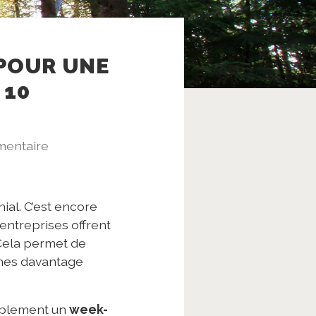
POUR UNE
 10
entaire
nial. C’est encore
entreprises offrent
Cela permet de
mes davantage
plement un
week-