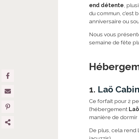
end détente
, plu
du commun, c’est bi
anniversaire ou so
Nous vous présen
semaine de fête pl
Hébergeme
1.
Laö Cabi
Ce forfait pour 2 
l’hébergement
Laö
manière de dormir a
De plus, cela rend l
jacuzzis).