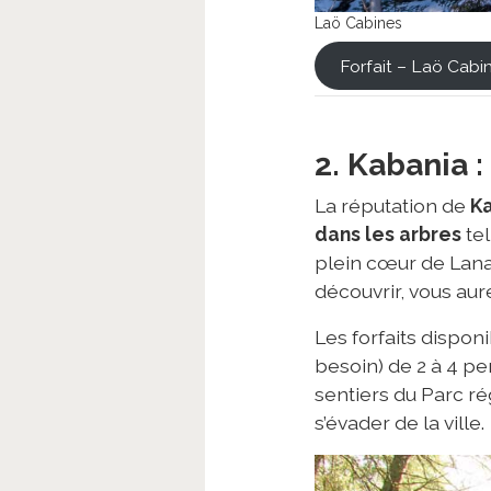
Laö Cabines
Forfait – Laö Cabi
2. Kabania 
La réputation de
K
dans les arbres
tel
plein cœur de Lana
découvrir, vous aur
Les forfaits dispo
besoin) de 2 à 4 pe
sentiers du Parc ré
s’évader de la ville.