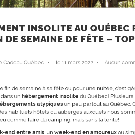
MENT INSOLITE AU QUÉBEC 
N DE SEMAINE DE FÊTE – TOP
ée Cadeau Québec •
le 11 mars 2022 •
Aucun comm
e fin de semaine à sa fête ou pour une nuitée, c’est gé
t dans un
hébergement insolite
du Québec! Plusieurs 
ébergements atypiques
un peu partout au Québec. 
des habituels hôtels ou auberges auxquels nous som
peu comme faire du camping, mais sans la tente!
k-end entre amis
, un
week-end en amoureux
ou sim