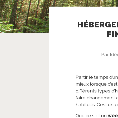
HÉBERGE
FI
Par Id
Partir le temps d’un
mieux lorsque c’es
différents types d’
h
faire changement 
habitués. C’est un 
Que ce soit un
wee