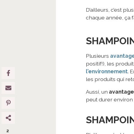
D’ailleurs, c’est p
chaque année, ça fai
SHAMPOIN
Plusieurs
avantag
positif!), les prod
l’environnement
. 
les produits qui re
Aussi, un
avantage
peut durer environ 
SHAMPOIN
2