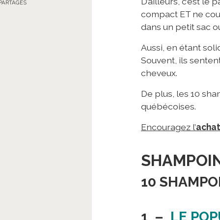
D’ailleurs, c’est l
PARTAGES
compact ET ne coule
dans un petit sac o
Aussi, en étant soli
Souvent, ils senten
cheveux.
De plus, les 10 sh
québécoises.
Encouragez l’
achat
SHAMPOIN
10 SHAMPO
1 –
LE POP