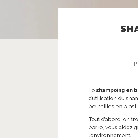
SHA
P
Le
shampoing en b
d’utilisation du sh
bouteilles en plas
Tout d’abord, en t
barre, vous aidez g
l’environnement.