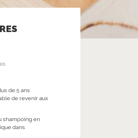
RRES
es
lus de 5 ans
able de revenir aux
 du shampoing en
tique dans