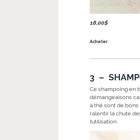
18,00$
Acheter
3 –
SHAMPO
Ce shampoing en bar
démangeaisons capil
à thé sont de bons a
ralentir la chute d
l’utilisation.