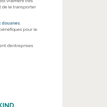
est vraiment très
t de le transporter
ux douanes
.
 bénéfiques pour le
nt d’entreprises
KIND