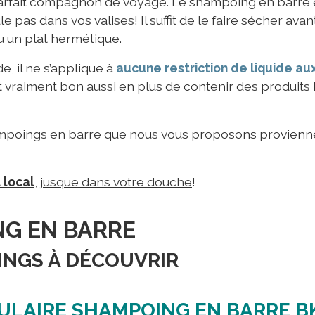
e parfait compagnon de voyage. Le shampoing en barre 
 pas dans vos valises! Il suffit de le faire sécher avan
u un plat hermétique.
de, il ne s’applique à
aucune restriction de liquide a
t vraiment bon aussi en plus de contenir des produits
ampoings en barre que nous vous proposons provienne
 local
, jusque dans votre douche
!
G EN BARRE
INGS À DÉCOUVRIR
ULAIRE SHAMPOING EN BARRE B