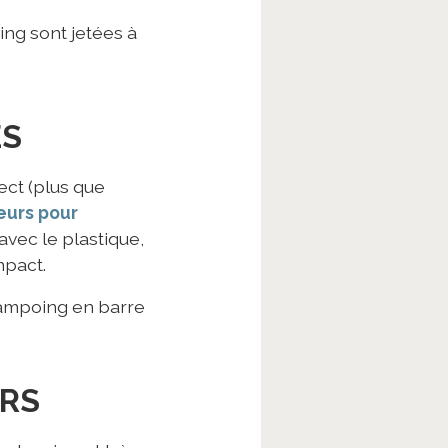
ing sont jetées à
ES
ect (plus que
eurs pour
vec le plastique,
mpact.
hampoing en barre
URS