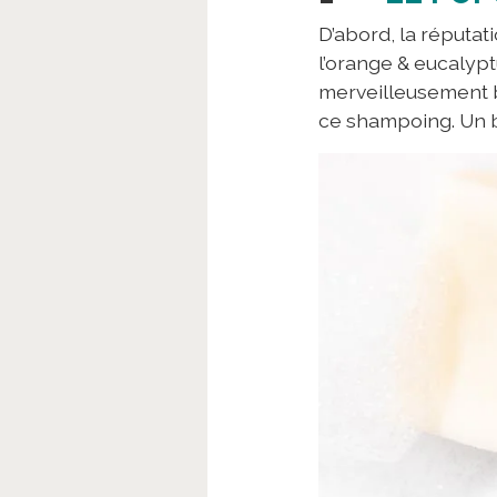
D’abord, la réputat
l’orange & eucalyp
merveilleusement b
ce shampoing. Un b