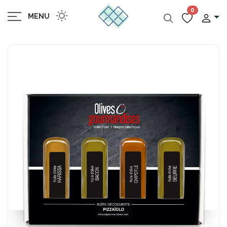
0
MENU