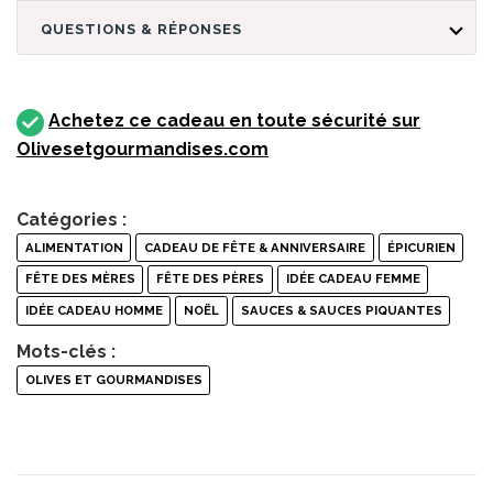
QUESTIONS & RÉPONSES
Achetez ce cadeau en toute sécurité sur
Olivesetgourmandises.com
Catégories :
ALIMENTATION
CADEAU DE FÊTE & ANNIVERSAIRE
ÉPICURIEN
FÊTE DES MÈRES
FÊTE DES PÈRES
IDÉE CADEAU FEMME
IDÉE CADEAU HOMME
NOËL
SAUCES & SAUCES PIQUANTES
Mots-clés :
OLIVES ET GOURMANDISES