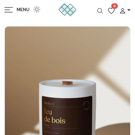
0
MENU