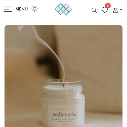
0
MENU