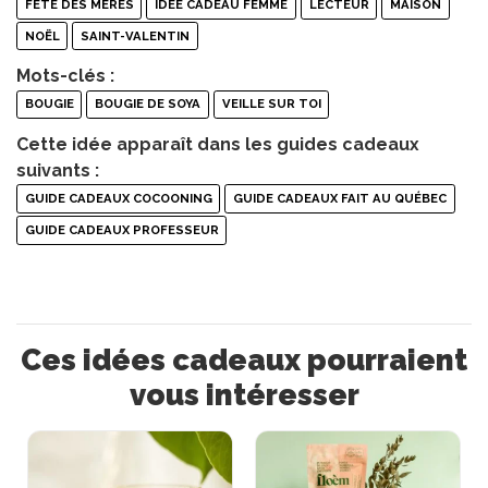
FÊTE DES MÈRES
IDÉE CADEAU FEMME
LECTEUR
MAISON
NOËL
SAINT-VALENTIN
Mots-clés :
BOUGIE
BOUGIE DE SOYA
VEILLE SUR TOI
Cette idée apparaît dans les guides cadeaux
suivants :
GUIDE CADEAUX COCOONING
GUIDE CADEAUX FAIT AU QUÉBEC
GUIDE CADEAUX PROFESSEUR
Ces idées cadeaux pourraient
vous intéresser