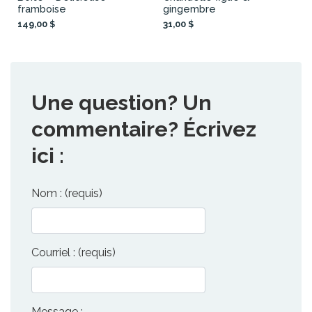
framboise
gingembre
149,00 $
31,00 $
Une question? Un
commentaire? Écrivez
ici :
Nom : (requis)
Courriel : (requis)
Message :