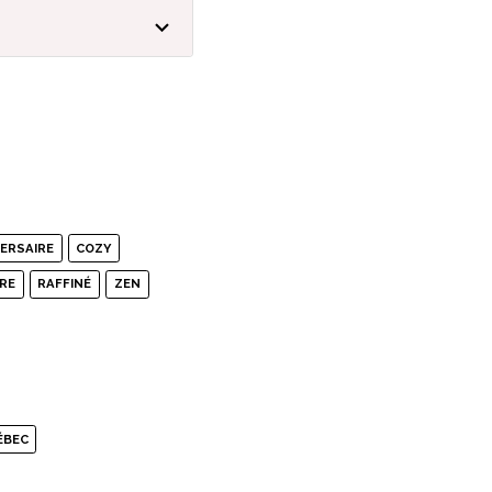
VERSAIRE
COZY
RE
RAFFINÉ
ZEN
ÉBEC