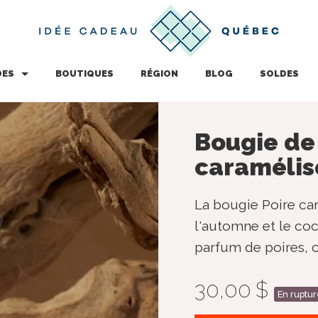
DES
BOUTIQUES
RÉGION
BLOG
SOLDES
Bougie de 
caramélis
La bougie Poire ca
l'automne et le coc
parfum de poires, 
30,00 $
En ruptur