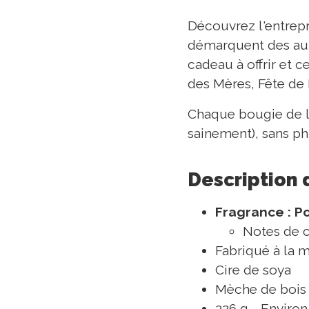
Découvrez l'entrep
démarquent des aut
cadeau à offrir et c
des Mères, Fête de
Chaque bougie de l'e
sainement), sans ph
Description 
Fragrance : P
Notes de c
Fabriqué à la 
Cire de soya
Mèche de bois 
226 g - Enviro