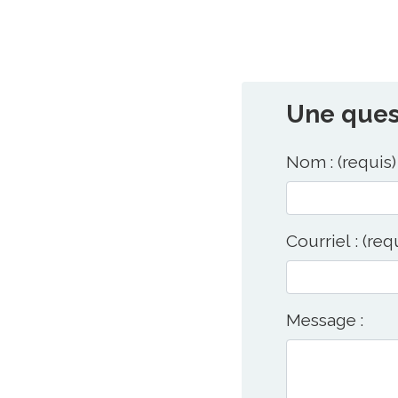
Une quest
Nom : (requis)
Courriel : (req
Message :