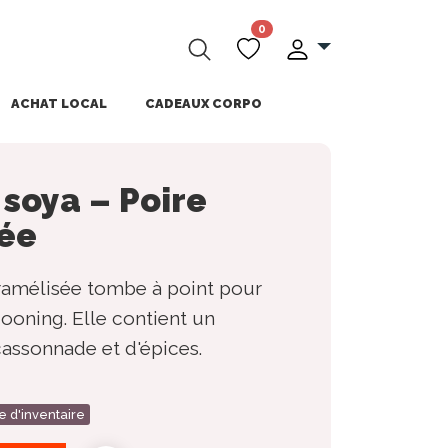
0
ACHAT LOCAL
CADEAUX CORPO
soya – Poire
ée
ramélisée tombe à point pour
ooning. Elle contient un
cassonnade et d'épices.
e d'inventaire