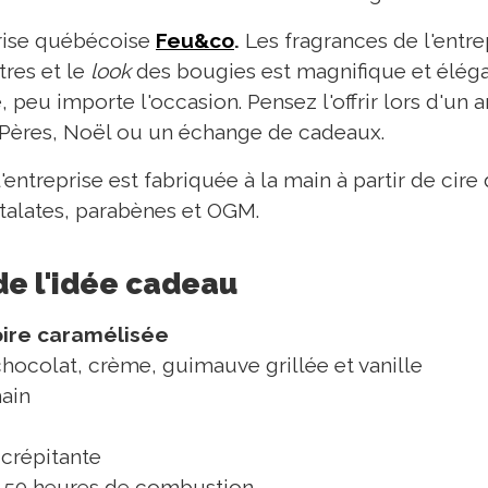
rise québécoise
Feu&co
.
Les fragrances de l'entre
res et le
look
des bougies est magnifique et éléga
e, peu importe l'occasion. Pensez l'offrir lors d'un a
 Pères, Noël ou un échange de cadeaux.
ntreprise est fabriquée à la main à partir de cire 
talates, parabènes et OGM.
de l'idée cadeau
oire caramélisée
hocolat, crème, guimauve grillée et vanille
main
crépitante
n 50 heures de combustion