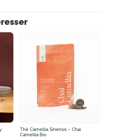
éresser
y
Thé Camellia Sinensis – Chai
Camellia Bio