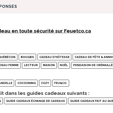
ÉPONSES
eau en toute sécurité sur Feuetco.ca
QUÉBÉCOIS
BOUGIES
CADEAU D'HÔTESSE
CADEAU DE FÊTE & ANNI
ADEAU FEMME
LECTEUR
MAISON
NOËL
PENDAISON DE CRÉMAILLÈ
ANDELLE
COCOONING
COZY
FEU&CO.
ît dans les guides cadeaux suivants :
G
GUIDE CADEAUX ÉCHANGE DE CADEAUX
GUIDE CADEAUX FAIT AU QU