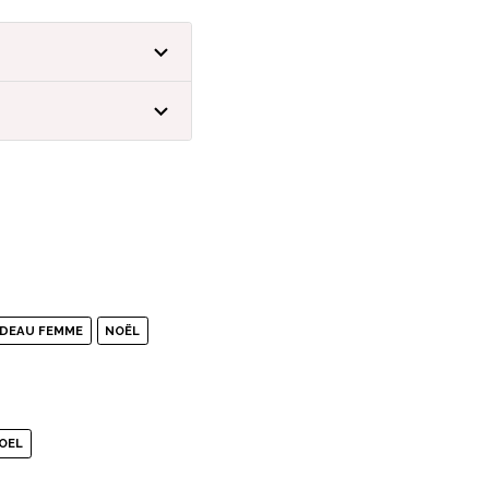
ADEAU FEMME
NOËL
OEL