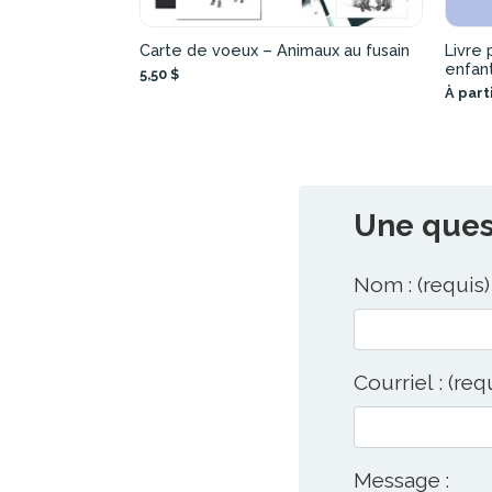
Carte de voeux – Animaux au fusain
Livre 
enfan
5,50 $
À parti
Une quest
Nom : (requis)
Courriel : (req
Message :