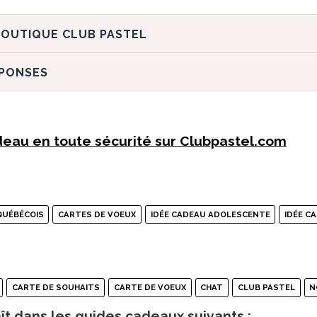
DÉCOUVREZ LA BOUTIQUE CLUB PASTEL
ÉPONSES
eau en toute sécurité sur Clubpastel.com
QUÉBÉCOIS
CARTES DE VOEUX
IDÉE CADEAU ADOLESCENTE
IDÉE C
CARTE DE SOUHAITS
CARTE DE VOEUX
CHAT
CLUB PASTEL
N
ît dans les guides cadeaux suivants :