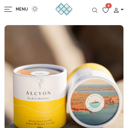
0
MENU