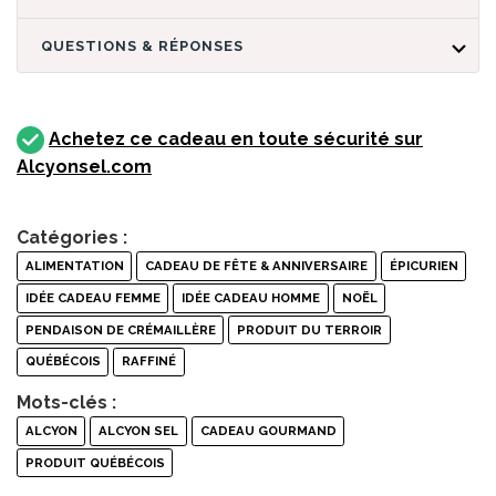
QUESTIONS & RÉPONSES
Achetez ce cadeau en toute sécurité sur
Alcyonsel.com
Catégories :
ALIMENTATION
CADEAU DE FÊTE & ANNIVERSAIRE
ÉPICURIEN
IDÉE CADEAU FEMME
IDÉE CADEAU HOMME
NOËL
PENDAISON DE CRÉMAILLÈRE
PRODUIT DU TERROIR
QUÉBÉCOIS
RAFFINÉ
Mots-clés :
ALCYON
ALCYON SEL
CADEAU GOURMAND
PRODUIT QUÉBÉCOIS