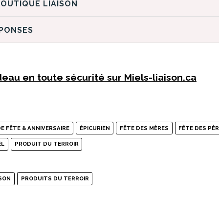
DÉCOUVREZ LA BOUTIQUE LIAISON
ÉPONSES
eau en toute sécurité sur Miels-liaison.ca
E FÊTE & ANNIVERSAIRE
ÉPICURIEN
FÊTE DES MÈRES
FÊTE DES PÈ
ËL
PRODUIT DU TERROIR
ISON
PRODUITS DU TERROIR