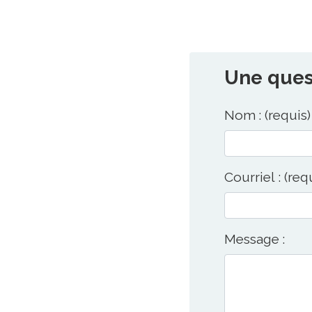
Une quest
Nom : (requis)
Courriel : (req
Message :