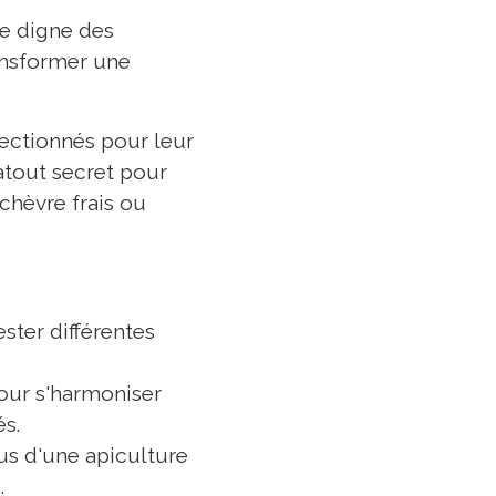
ue digne des
ransformer une
lectionnés pour leur
'atout secret pour
chèvre frais ou
ster différentes
our s'harmoniser
és.
us d'une apiculture
.