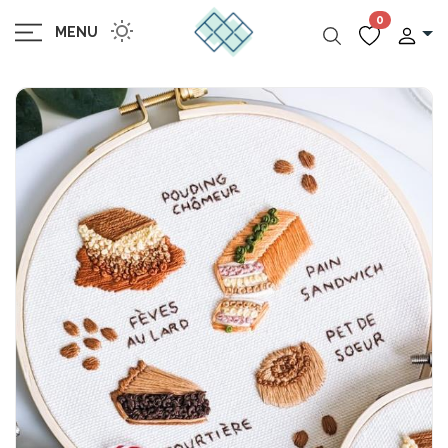
0
MENU