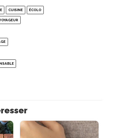
E
CUISINE
ÉCOLO
VOYAGEUR
AGE
NSABLE
éresser