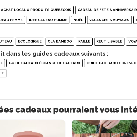
ACHAT LOCAL & PRODUITS QUÉBÉCOIS
CADEAU DE FÊTE & ANNIVERSAIR
ADEAU FEMME
IDÉE CADEAU HOMME
NOËL
VACANCES & VOYAGES
UTEAU
ECOLOGIQUE
OLA BAMBOO
PAILLE
RÉUTILISABLE
VOY
ît dans les guides cadeaux suivants :
ËL
GUIDE CADEAUX ÉCHANGE DE CADEAUX
GUIDE CADEAUX ÉCORESPO
ET
ées cadeaux pourraient vous int