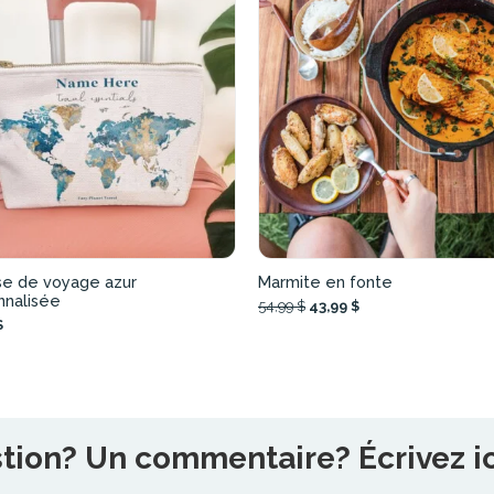
se de voyage azur
Marmite en fonte
nnalisée
54,99 $
43,99 $
$
ion? Un commentaire? Écrivez ici