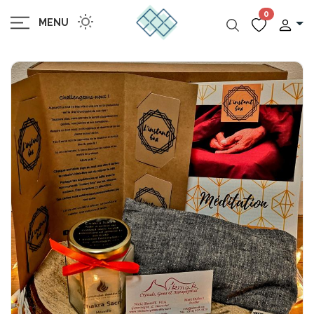
0
MENU