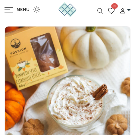
0
MENU