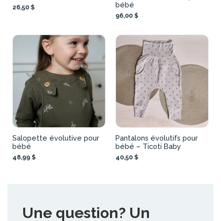
bébé
26,50 $
96,00 $
Salopette évolutive pour
Pantalons évolutifs pour
bébé
bébé – Ticoti Baby
48,99 $
40,50 $
Une question? Un