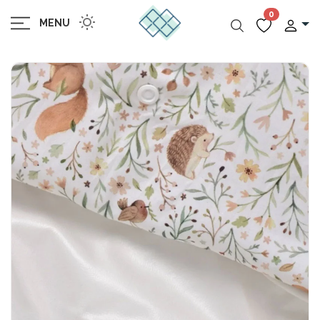
0
MENU