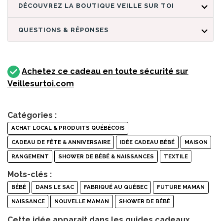
DÉCOUVREZ LA BOUTIQUE VEILLE SUR TOI
QUESTIONS & RÉPONSES
Achetez ce cadeau en toute sécurité sur
Veillesurtoi.com
Catégories :
ACHAT LOCAL & PRODUITS QUÉBÉCOIS
CADEAU DE FÊTE & ANNIVERSAIRE
IDÉE CADEAU BÉBÉ
MAISON
RANGEMENT
SHOWER DE BÉBÉ & NAISSANCES
TEXTILE
Mots-clés :
BÉBÉ
DANS LE SAC
FABRIQUÉ AU QUÉBEC
FUTURE MAMAN
NAISSANCE
NOUVELLE MAMAN
SHOWER DE BÉBÉ
Cette idée apparaît dans les guides cadeaux