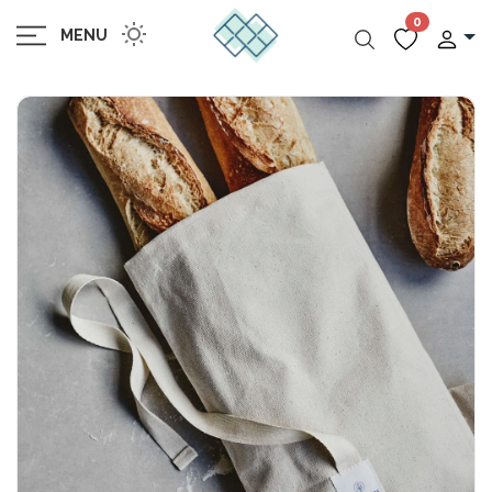
0
MENU